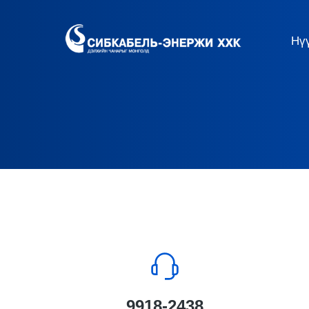
Нү
9918-2438