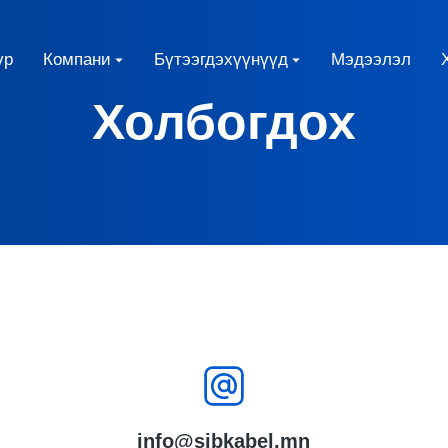
үр
Компани
Бүтээгдэхүүнүүд
Мэдээлэл
Холбогдох
info@sibkabel.mn