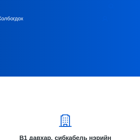
Холбогдох
B1 давхар, сибкабель нэрийн