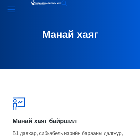
Манай хаяг
Манай хаяг байршил
B1 давхар, сибкабель нэрийн барааны дэлгүүр,