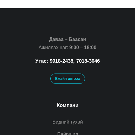
Даваа – Баасан
Ажиллах цаг:
9:00 – 18:00
Утас: 9918-2438, 7018-3046
Емайл илгээх
Компани
Бидний тухай
Байршил