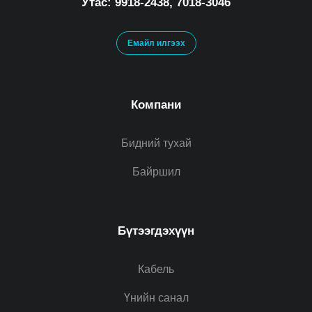
Утас: 9918-2438, 7018-3046
Емайл илгээх
Компани
Бидний тухай
Байршил
Бүтээгдэхүүн
Кабель
Үнийн санал