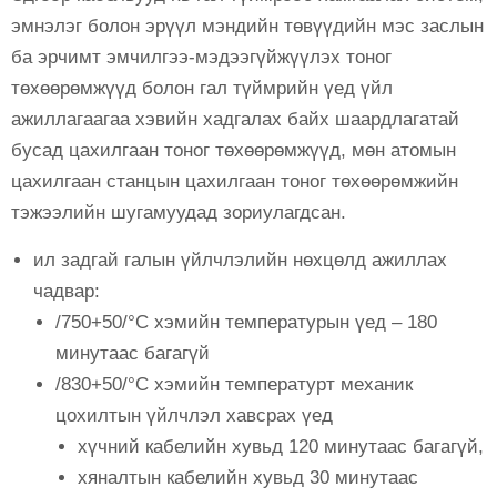
эмнэлэг болон эрүүл мэндийн төвүүдийн мэс заслын
ба эрчимт эмчилгээ-мэдээгүйжүүлэх тоног
төхөөрөмжүүд болон гал түймрийн үед үйл
ажиллагаагаа хэвийн хадгалах байх шаардлагатай
бусад цахилгаан тоног төхөөрөмжүүд, мөн атомын
цахилгаан станцын цахилгаан тоног төхөөрөмжийн
тэжээлийн шугамуудад зориулагдсан.
ил задгай галын үйлчлэлийн нөхцөлд ажиллах
чадвар:
/750+50/°С хэмийн температурын үед – 180
минутаас багагүй
/830+50/°С хэмийн температурт механик
цохилтын үйлчлэл хавсрах үед
хүчний кабелийн хувьд 120 минутаас багагүй,
хяналтын кабелийн хувьд 30 минутаас