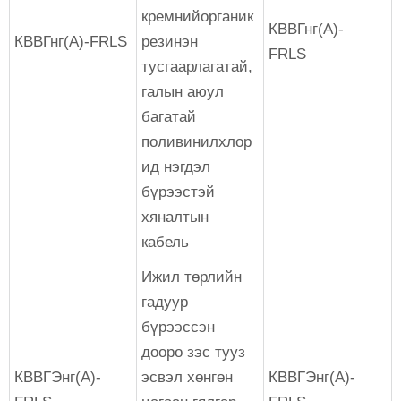
кремнийорганик
КВВГнг(А)-
КВВГнг(А)-FRLS
резинэн
FRLS
тусгаарлагатай,
галын аюул
багатай
поливинилхлор
ид нэгдэл
бүрээстэй
хяналтын
кабель
Ижил төрлийн
гадуур
бүрээссэн
дооро зэс тууз
КВВГЭнг(А)-
эсвэл хөнгөн
КВВГЭнг(А)-