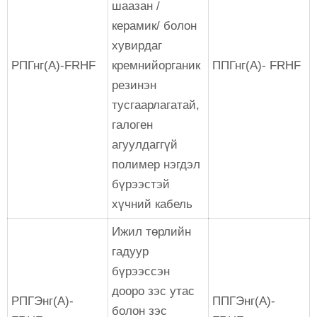
шаазан /
керамик/ болон
хувирдаг
РПГнг(А)-FRHF
кремнийорганик
ППГнг(А)- FRHF
резинэн
тусгаарлагатай,
галоген
агуулдаггүй
полимер нэгдэл
бүрээстэй
хүчний кабель
Ижил төрлийн
гадуур
бүрээссэн
дооро зэс утас
РПГЭнг(А)-
ППГЭнг(А)-
болон зэс