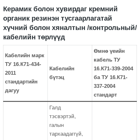
Керамик болон хувирдаг кремний
органик резинэн тусгаарлагатай
хүчний болон хяналтын /контрольный/
кабелийн төрлүүд
Өмнө үеийн
Кабелийн марк
кабель ТУ
ТУ 16.К71-434-
Кабелийн
16.К71-339-2004
2011
бүтэц
ба ТУ 16.К71-
стандартийн
337-2004
дагуу
стандарт
Галд
тэсвэртэй,
галын
тархаадаггүй,