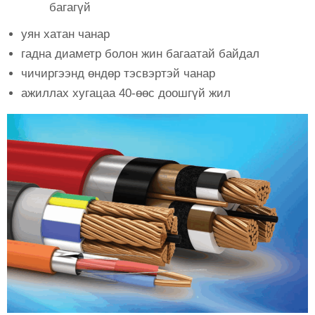
багагүй
уян хатан чанар
гадна диаметр болон жин багаатай байдал
чичиргээнд өндөр тэсвэртэй чанар
ажиллах хугацаа 40-өөс доошгүй жил