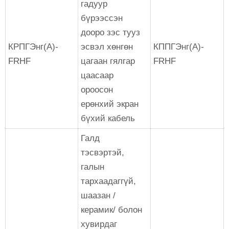
гадуур
бүрээссэн
дооро зэс тууз
КРПГЭнг(А)-
эсвэл хөнгөн
КППГЭнг(А)-
FRHF
цагаан гялгар
FRHF
цаасаар
ороосон
ерөнхий экран
бүхий кабель
Галд
тэсвэртэй,
галын
тархаадаггүй,
шаазан /
керамик/ болон
хувирдаг