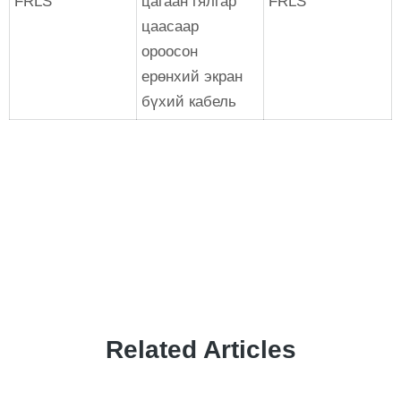
FRLS
цагаан гялгар
FRLS
цаасаар
ороосон
ерөнхий экран
бүхий кабель
Related Articles