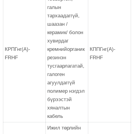
галын
тархаадаггүй,
шаазан /
керамик/ болон
хувирдаг
КРПГнг(А)-
кремнийорганик
КППГнг(А)-
FRHF
резинэн
FRHF
тусгаарлагатай,
галоген
агуулдаггүй
полимер нэгдэл
бүрээстэй
хяналтын
кабель
Ижил төрлийн