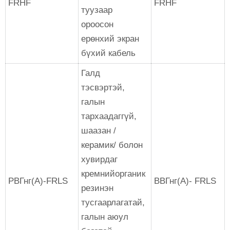
FRHF
FRHF
туузаар
ороосон
ерөнхий экран
бүхий кабель
Галд
тэсвэртэй,
галын
тархаадаггүй,
шаазан /
керамик/ болон
хувирдаг
кремнийорганик
РВГнг(А)-FRLS
ВВГнг(А)- FRLS
резинэн
тусгаарлагатай,
галын аюул