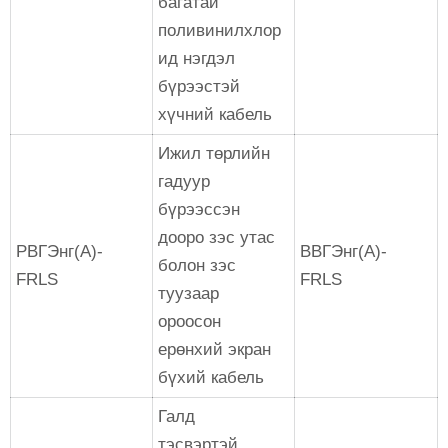
багатай
поливинилхлор
ид нэгдэл
бүрээстэй
хүчний кабель
Ижил төрлийн
гадуур
бүрээссэн
дооро зэс утас
РВГЭнг(А)-
ВВГЭнг(А)-
болон зэс
FRLS
FRLS
туузаар
ороосон
ерөнхий экран
бүхий кабель
Галд
тэсвэртэй,