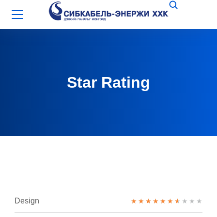
Star Rating
Design
★
★
★
★
★
★
★
★
★
★