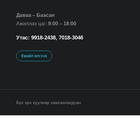
Даваа – Баасан
Ажиллах цаг:
9:00 – 18:00
Утас: 9918-2438, 7018-3046
Емайл илгээх
Бүх эрх хуулиар хамгаалагдсан