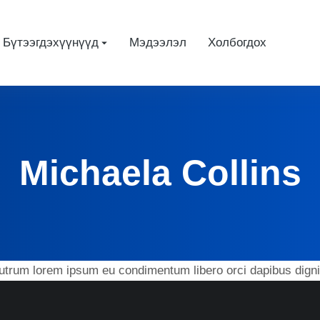
Бүтээгдэхүүнүүд
Мэдээлэл
Холбогдох
Michaela Collins
utrum lorem ipsum eu condimentum libero orci dapibus digni