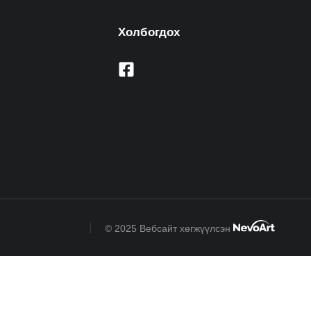
Холбогдох
© 2025 Вебсайт хөгжүүлсэн