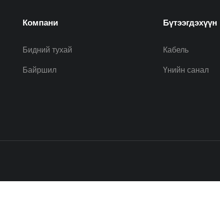
Компани
Бүтээгдэхүүн
Бидний тухай
Кабель
Байршил
Үнийн санал