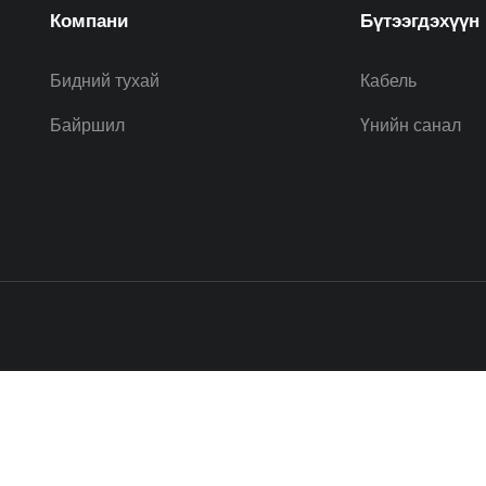
Компани
Бүтээгдэхүүн
Бидний тухай
Кабель
Байршил
Үнийн санал