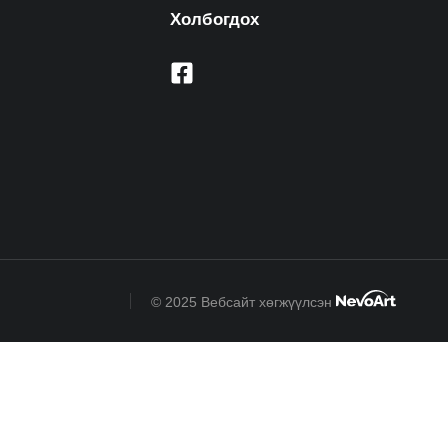
Холбогдох
© 2025 Вебсайт хөгжүүлсэн