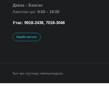
Даваа – Баасан
Ажиллах цаг:
9:00 – 18:00
Утас: 9918-2438, 7018-3046
Емайл илгээх
Бүх эрх хуулиар хамгаалагдсан