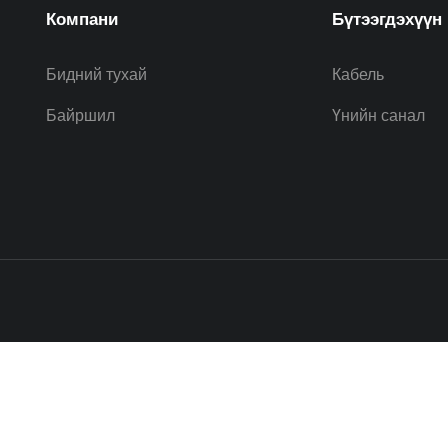
Компани
Бүтээгдэхүүн
Бидний тухай
Кабель
Байршил
Үнийн санал