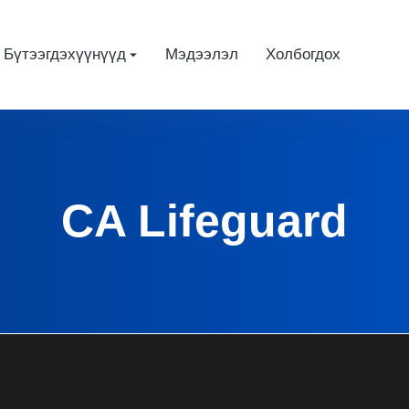
Бүтээгдэхүүнүүд
Мэдээлэл
Холбогдох
CA Lifeguard