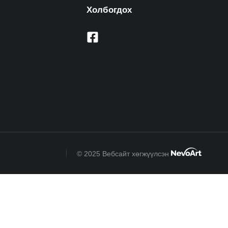
Холбогдох
© 2025 Вебсайт хөгжүүлсэн