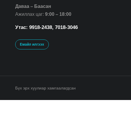
Даваа – Баасан
Ажиллах цаг:
9:00 – 18:00
Утас: 9918-2438, 7018-3046
Емайл илгээх
Бүх эрх хуулиар хамгаалагдсан