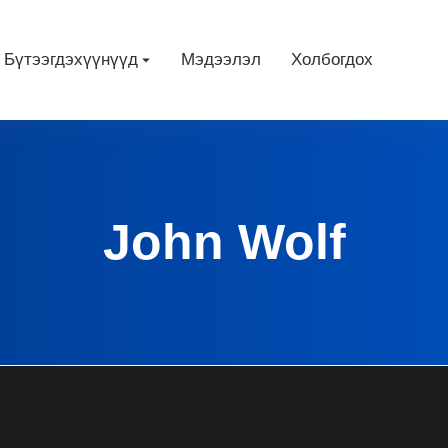
Бүтээгдэхүүнүүд
Мэдээлэл
Холбогдох
John Wolf