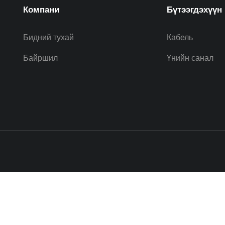
Компани
Бүтээгдэхүүн
Бидний тухай
Кабель
Байршил
Үнийн санал