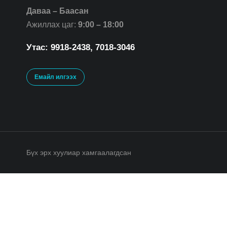
Даваа – Баасан
Ажиллах цаг:
9:00 – 18:00
Утас: 9918-2438, 7018-3046
Емайл илгээх
Бүх эрх хуулиар хамгаалагдсан