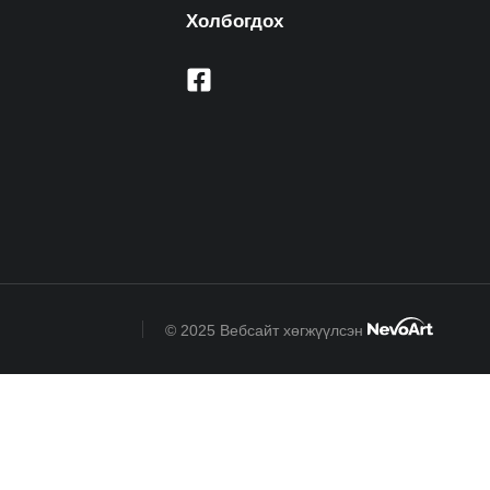
Холбогдох
© 2025 Вебсайт хөгжүүлсэн