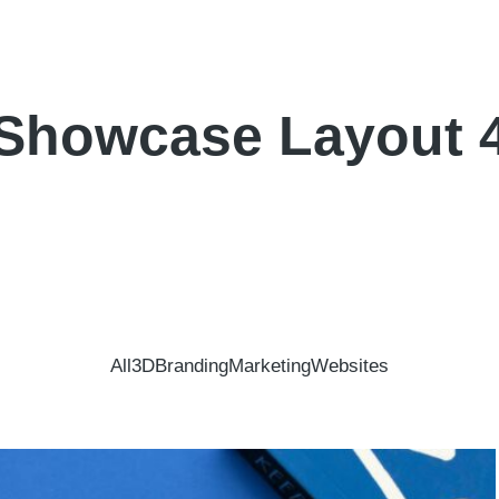
үр
Компани
Бүтээгдэхүүнүүд
Мэдээлэл
Showcase Layout 
All
3D
Branding
Marketing
Websites