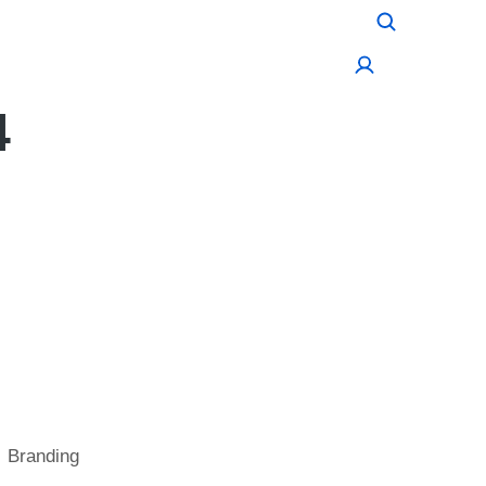
Холбогдох
4
Branding