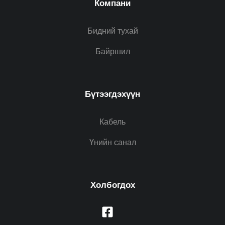
Компани
Бидний тухай
Байршил
Бүтээгдэхүүн
Кабель
Үнийн санал
Холбогдох