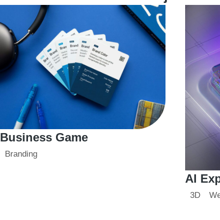
Business Game
Branding
AI Ex
3D
We